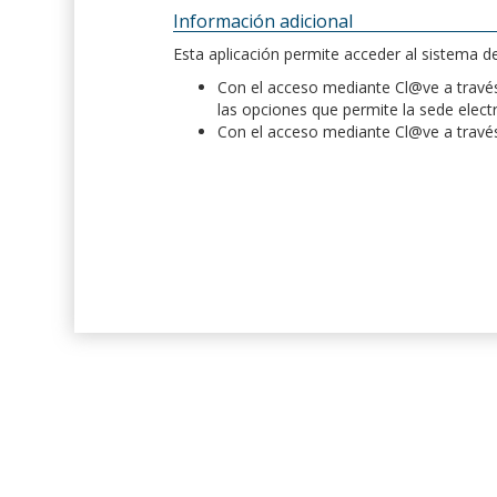
Información adicional
Esta aplicación permite acceder al sistema 
Con el acceso mediante Cl@ve a través 
las opciones que permite la sede elect
Con el acceso mediante Cl@ve a través