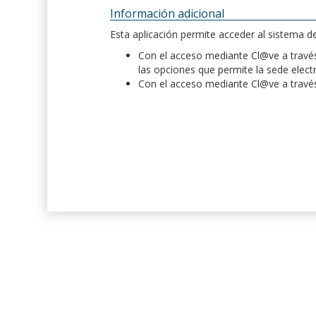
Información adicional
Esta aplicación permite acceder al sistema 
Con el acceso mediante Cl@ve a través 
las opciones que permite la sede elect
Con el acceso mediante Cl@ve a través