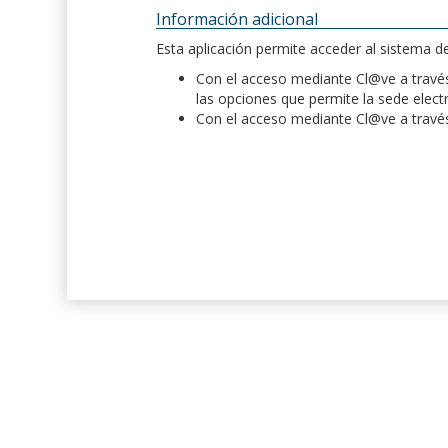
Información adicional
Esta aplicación permite acceder al sistema 
Con el acceso mediante Cl@ve a través 
las opciones que permite la sede elect
Con el acceso mediante Cl@ve a través