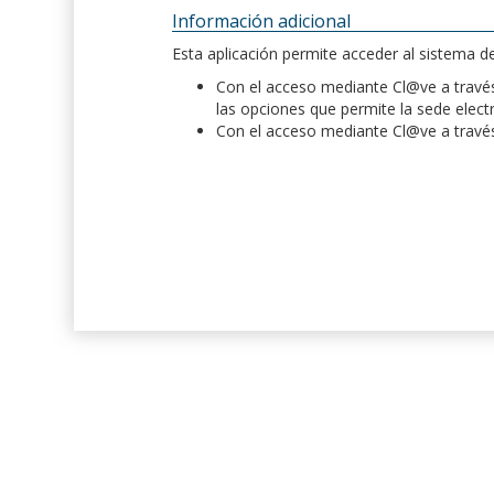
Información adicional
Esta aplicación permite acceder al sistema 
Con el acceso mediante Cl@ve a través 
las opciones que permite la sede elect
Con el acceso mediante Cl@ve a través