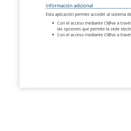
Información adicional
Esta aplicación permite acceder al sistema 
Con el acceso mediante Cl@ve a través 
las opciones que permite la sede elect
Con el acceso mediante Cl@ve a través