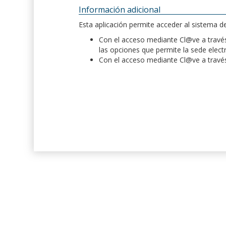
Información adicional
Esta aplicación permite acceder al sistema 
Con el acceso mediante Cl@ve a través 
las opciones que permite la sede elect
Con el acceso mediante Cl@ve a través