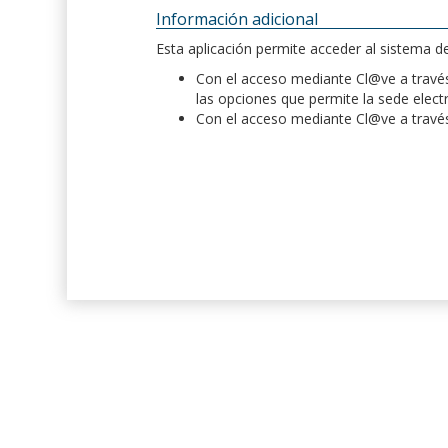
Información adicional
Esta aplicación permite acceder al sistema 
Con el acceso mediante Cl@ve a través 
las opciones que permite la sede elect
Con el acceso mediante Cl@ve a través