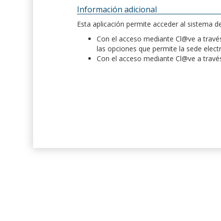
Información adicional
Esta aplicación permite acceder al sistema 
Con el acceso mediante Cl@ve a través 
las opciones que permite la sede elect
Con el acceso mediante Cl@ve a través