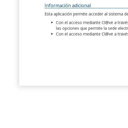
Información adicional
Esta aplicación permite acceder al sistema 
Con el acceso mediante Cl@ve a través 
las opciones que permite la sede elect
Con el acceso mediante Cl@ve a través