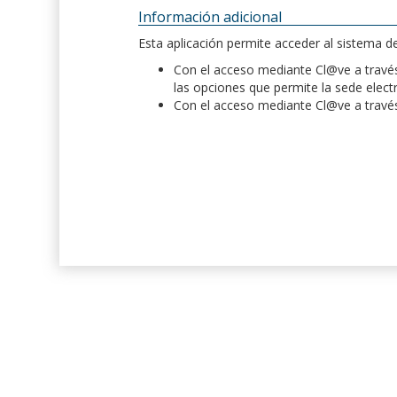
Información adicional
Esta aplicación permite acceder al sistema 
Con el acceso mediante Cl@ve a través 
las opciones que permite la sede elect
Con el acceso mediante Cl@ve a través