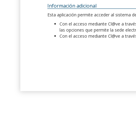
Información adicional
Esta aplicación permite acceder al sistema 
Con el acceso mediante Cl@ve a través 
las opciones que permite la sede elect
Con el acceso mediante Cl@ve a través