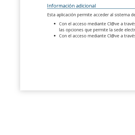
Información adicional
Esta aplicación permite acceder al sistema 
Con el acceso mediante Cl@ve a través 
las opciones que permite la sede elect
Con el acceso mediante Cl@ve a través