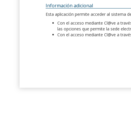
Información adicional
Esta aplicación permite acceder al sistema 
Con el acceso mediante Cl@ve a través 
las opciones que permite la sede elect
Con el acceso mediante Cl@ve a través