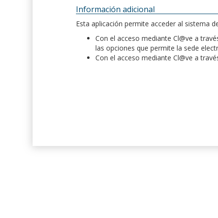
Información adicional
Esta aplicación permite acceder al sistema 
Con el acceso mediante Cl@ve a través 
las opciones que permite la sede elect
Con el acceso mediante Cl@ve a través