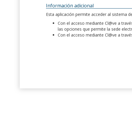
Información adicional
Esta aplicación permite acceder al sistema 
Con el acceso mediante Cl@ve a través 
las opciones que permite la sede elect
Con el acceso mediante Cl@ve a través