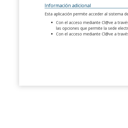
Información adicional
Esta aplicación permite acceder al sistema 
Con el acceso mediante Cl@ve a través 
las opciones que permite la sede elect
Con el acceso mediante Cl@ve a través