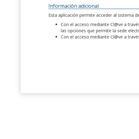
Información adicional
Esta aplicación permite acceder al sistema 
Con el acceso mediante Cl@ve a través 
las opciones que permite la sede elect
Con el acceso mediante Cl@ve a través