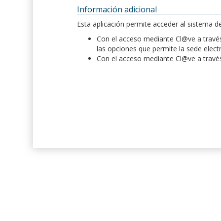
Información adicional
Esta aplicación permite acceder al sistema 
Con el acceso mediante Cl@ve a través 
las opciones que permite la sede elect
Con el acceso mediante Cl@ve a través