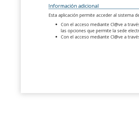
Información adicional
Esta aplicación permite acceder al sistema 
Con el acceso mediante Cl@ve a través 
las opciones que permite la sede elect
Con el acceso mediante Cl@ve a través