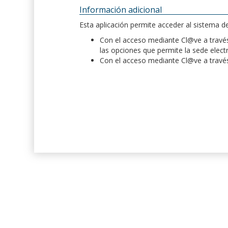
Información adicional
Esta aplicación permite acceder al sistema 
Con el acceso mediante Cl@ve a través 
las opciones que permite la sede elect
Con el acceso mediante Cl@ve a través