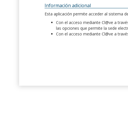
Información adicional
Esta aplicación permite acceder al sistema 
Con el acceso mediante Cl@ve a través 
las opciones que permite la sede elect
Con el acceso mediante Cl@ve a través