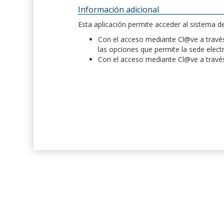
Información adicional
Esta aplicación permite acceder al sistema 
Con el acceso mediante Cl@ve a través 
las opciones que permite la sede elect
Con el acceso mediante Cl@ve a través