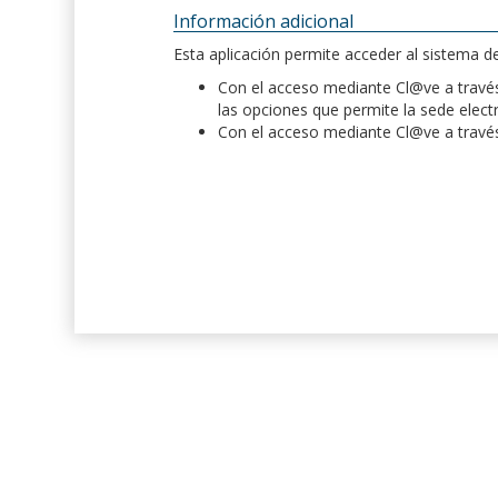
Información adicional
Esta aplicación permite acceder al sistema 
Con el acceso mediante Cl@ve a través 
las opciones que permite la sede elect
Con el acceso mediante Cl@ve a través