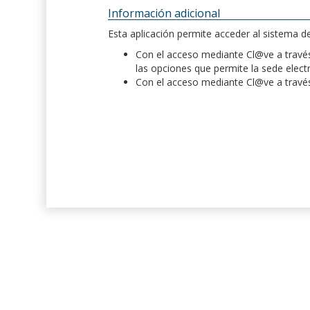
Información adicional
Esta aplicación permite acceder al sistema 
Con el acceso mediante Cl@ve a través 
las opciones que permite la sede elect
Con el acceso mediante Cl@ve a través