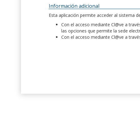
Información adicional
Esta aplicación permite acceder al sistema 
Con el acceso mediante Cl@ve a través 
las opciones que permite la sede elect
Con el acceso mediante Cl@ve a través