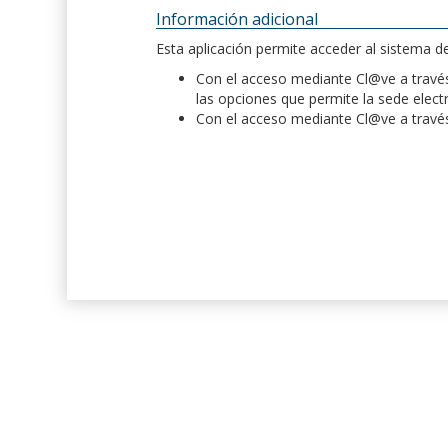
Información adicional
Esta aplicación permite acceder al sistema 
Con el acceso mediante Cl@ve a través 
las opciones que permite la sede elect
Con el acceso mediante Cl@ve a través