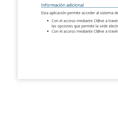
Información adicional
Esta aplicación permite acceder al sistema 
Con el acceso mediante Cl@ve a través 
las opciones que permite la sede elect
Con el acceso mediante Cl@ve a través