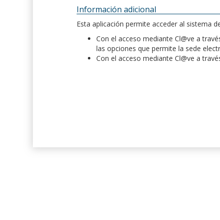
Información adicional
Esta aplicación permite acceder al sistema 
Con el acceso mediante Cl@ve a través 
las opciones que permite la sede elect
Con el acceso mediante Cl@ve a través