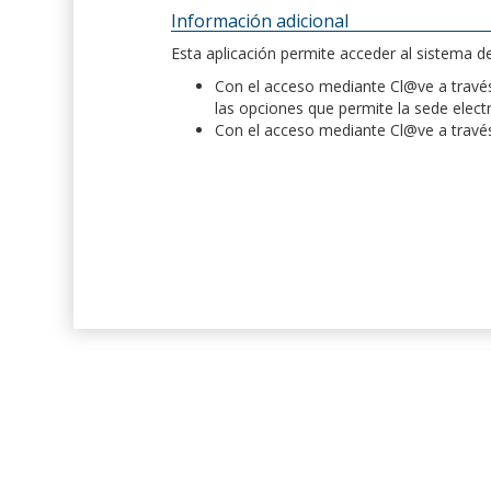
Información adicional
Esta aplicación permite acceder al sistema 
Con el acceso mediante Cl@ve a través 
las opciones que permite la sede elect
Con el acceso mediante Cl@ve a través