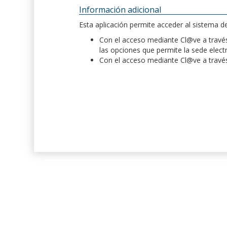
Información adicional
Esta aplicación permite acceder al sistema 
Con el acceso mediante Cl@ve a través 
las opciones que permite la sede elect
Con el acceso mediante Cl@ve a través