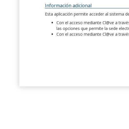
Información adicional
Esta aplicación permite acceder al sistema 
Con el acceso mediante Cl@ve a través 
las opciones que permite la sede elect
Con el acceso mediante Cl@ve a través