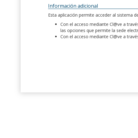
Información adicional
Esta aplicación permite acceder al sistema 
Con el acceso mediante Cl@ve a través 
las opciones que permite la sede elect
Con el acceso mediante Cl@ve a través