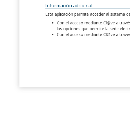
Información adicional
Esta aplicación permite acceder al sistema 
Con el acceso mediante Cl@ve a través 
las opciones que permite la sede elect
Con el acceso mediante Cl@ve a través