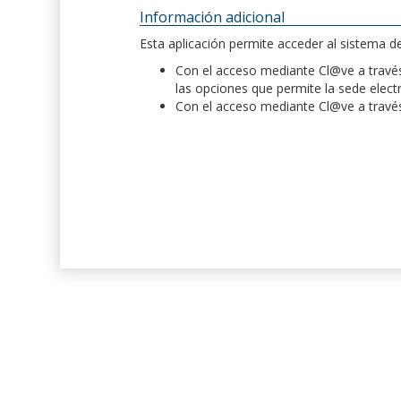
Información adicional
Esta aplicación permite acceder al sistema 
Con el acceso mediante Cl@ve a través 
las opciones que permite la sede elect
Con el acceso mediante Cl@ve a través