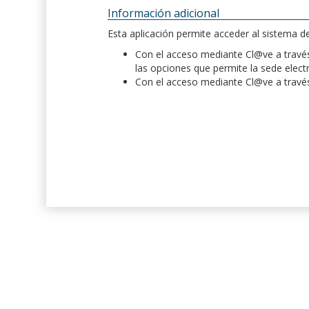
Información adicional
Esta aplicación permite acceder al sistema 
Con el acceso mediante Cl@ve a través 
las opciones que permite la sede elect
Con el acceso mediante Cl@ve a través