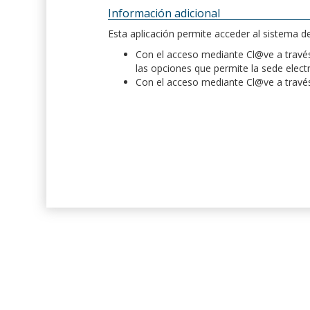
Información adicional
Esta aplicación permite acceder al sistema 
Con el acceso mediante Cl@ve a través 
las opciones que permite la sede elect
Con el acceso mediante Cl@ve a través