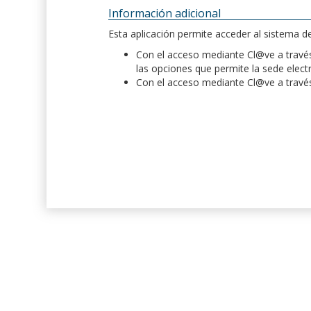
Información adicional
Esta aplicación permite acceder al sistema 
Con el acceso mediante Cl@ve a través 
las opciones que permite la sede elect
Con el acceso mediante Cl@ve a través