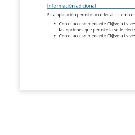
Información adicional
Esta aplicación permite acceder al sistema 
Con el acceso mediante Cl@ve a través 
las opciones que permite la sede elect
Con el acceso mediante Cl@ve a través