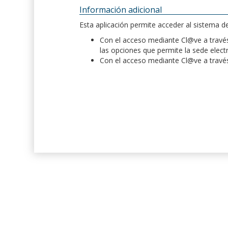
Información adicional
Esta aplicación permite acceder al sistema 
Con el acceso mediante Cl@ve a través 
las opciones que permite la sede elect
Con el acceso mediante Cl@ve a través