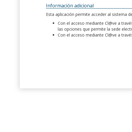
Información adicional
Esta aplicación permite acceder al sistema 
Con el acceso mediante Cl@ve a través 
las opciones que permite la sede elect
Con el acceso mediante Cl@ve a través