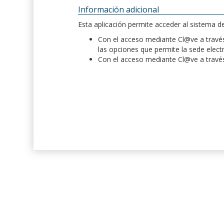
Información adicional
Esta aplicación permite acceder al sistema 
Con el acceso mediante Cl@ve a través 
las opciones que permite la sede elect
Con el acceso mediante Cl@ve a través