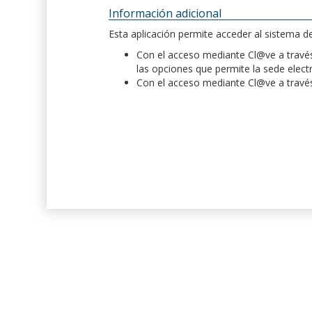
Información adicional
Esta aplicación permite acceder al sistema 
Con el acceso mediante Cl@ve a través 
las opciones que permite la sede elect
Con el acceso mediante Cl@ve a través