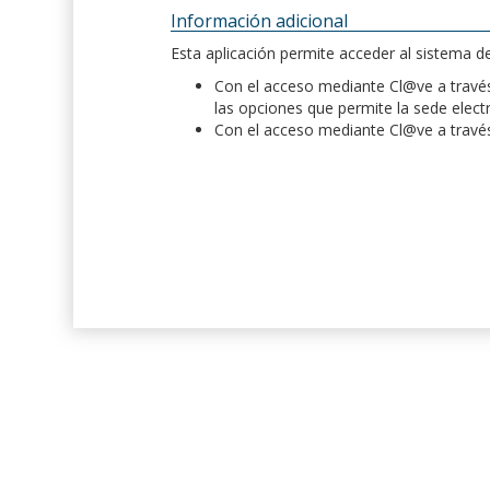
Información adicional
Esta aplicación permite acceder al sistema 
Con el acceso mediante Cl@ve a través 
las opciones que permite la sede elect
Con el acceso mediante Cl@ve a través