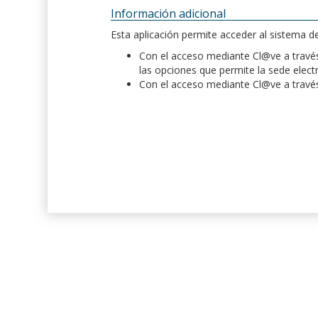
Información adicional
Esta aplicación permite acceder al sistema 
Con el acceso mediante Cl@ve a través 
las opciones que permite la sede elect
Con el acceso mediante Cl@ve a través