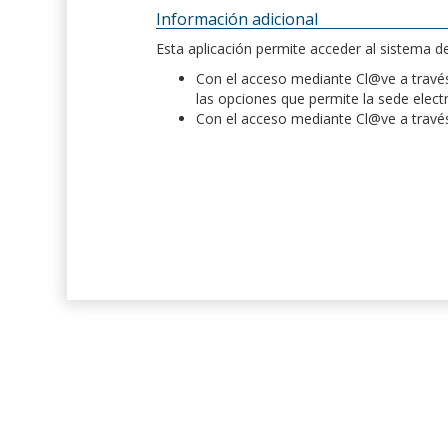
Información adicional
Esta aplicación permite acceder al sistema 
Con el acceso mediante Cl@ve a través 
las opciones que permite la sede elect
Con el acceso mediante Cl@ve a través