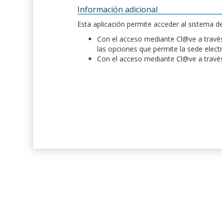
Información adicional
Esta aplicación permite acceder al sistema 
Con el acceso mediante Cl@ve a través 
las opciones que permite la sede elect
Con el acceso mediante Cl@ve a través