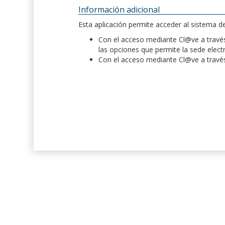
Información adicional
Esta aplicación permite acceder al sistema 
Con el acceso mediante Cl@ve a través 
las opciones que permite la sede elect
Con el acceso mediante Cl@ve a través