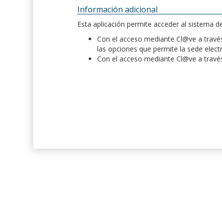
Información adicional
Esta aplicación permite acceder al sistema 
Con el acceso mediante Cl@ve a través 
las opciones que permite la sede elect
Con el acceso mediante Cl@ve a través