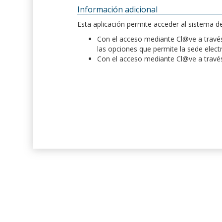
Información adicional
Esta aplicación permite acceder al sistema 
Con el acceso mediante Cl@ve a través 
las opciones que permite la sede elect
Con el acceso mediante Cl@ve a través