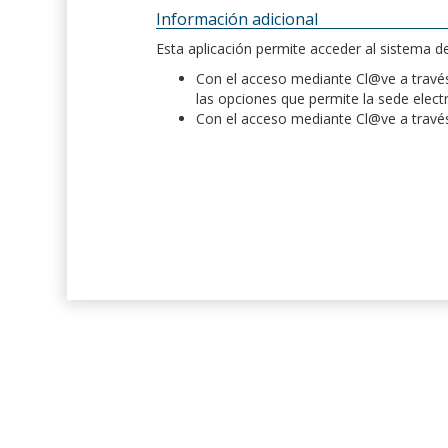
Información adicional
Esta aplicación permite acceder al sistema 
Con el acceso mediante Cl@ve a través 
las opciones que permite la sede elect
Con el acceso mediante Cl@ve a través